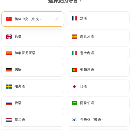
选择您的语言：
选择您的语言：
法语
法语
简体中文（中文）
简体中文（中文）
英语
英语
西班牙语
西班牙语
加泰罗尼亚语
加泰罗尼亚语
意大利语
意大利语
德语
德语
葡萄牙语
葡萄牙语
瑞典语
瑞典语
日语
日语
俄语
俄语
阿拉伯语
阿拉伯语
荷兰语
荷兰语
한국어（韩语）
한국어（韩语）