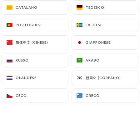
CATALANO
CATALANO
TEDESCO
TEDESCO
Patrick H. ha lasciato una recensione
PORTOGHESE
PORTOGHESE
SVEDESE
SVEDESE
P
5/5
03/07/2026
•
03:37
简体中文 (CINESE)
简体中文 (CINESE)
GIAPPONESE
GIAPPONESE
Muriel K. ha lasciato una recensione
RUSSO
RUSSO
ARABO
ARABO
M
5/5
Accueil chaleureux , confort des lieux
한국어 (COREANO)
한국어 (COREANO)
OLANDESE
OLANDESE
malgré la canicule extérieure , plats
sublimes que cela soit par la présentation
CECO
CECO
GRECO
GRECO
ou lors de la dégustation , Tout y est
excellence ! Je recommande vivement .
Muriel
28/06/2026
•
05:07