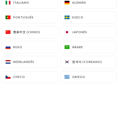
ITALIANO
ITALIANO
ALEMÁN
ALEMÁN
PORTUGUÉS
PORTUGUÉS
SUECO
SUECO
Valoración de Patrick H.
P
5/5
简体中文 (CHINO)
简体中文 (CHINO)
JAPONÉS
JAPONÉS
03/07/2026
•
03:37
RUSO
RUSO
ÁRABE
ÁRABE
Valoración de Muriel K.
M
5/5
한국어 (COREANO)
한국어 (COREANO)
NEERLANDÉS
NEERLANDÉS
Accueil chaleureux , confort des lieux
malgré la canicule extérieure , plats
CHECO
CHECO
GRIEGO
GRIEGO
sublimes que cela soit par la présentation
ou lors de la dégustation , Tout y est
excellence ! Je recommande vivement .
Muriel
28/06/2026
•
05:07