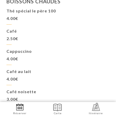
BOISSONS CHAUDES
Thé spécial le père 100
4.00€
Café
2.50€
Cappuccino
4.00€
Café au lait
4.00€
Café noisette
3.00€
Chocolat chaud
Réserver
Carte
Itinéraire