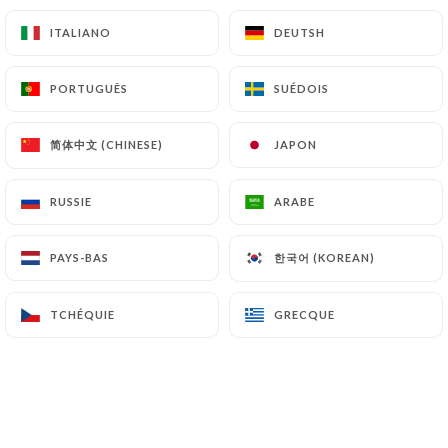
- Aubergines au yaourt parfumé à l’ail
ITALIANO
ITALIANO
DEUTSH
DEUTSH
Plats du jour
PORTUGUÊS
PORTUGUÊS
SUÉDOIS
SUÉDOIS
- sauté d’épaule de veau mijoté aux pois cassés
mélangé avec du riz au safran
简体中文 (CHINESE)
简体中文 (CHINESE)
JAPON
JAPON
13.50€
RUSSIE
RUSSIE
ARABE
ARABE
Dessert du jour
- crème brûlée à la cardamome
한국어 (KOREAN)
한국어 (KOREAN)
PAYS-BAS
PAYS-BAS
TCHÉQUIE
TCHÉQUIE
GRECQUE
GRECQUE
BOISSONS FRAÎCHES
Sans alcool